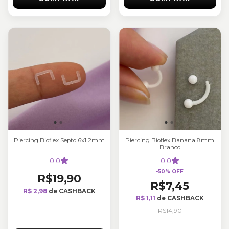
Piercing Bioflex Septo 6x1.2mm
Piercing Bioflex Banana 8mm
Branco
0.0
0.0
-
50
%
OFF
R$19,90
R$7,45
R$ 2,98
de CASHBACK
R$ 1,11
de CASHBACK
R$14,90