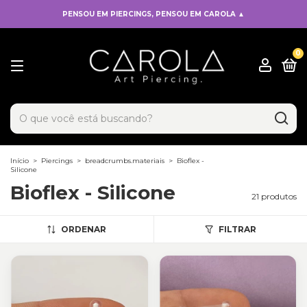
PENSOU EM PIERCINGS, PENSOU EM CAROLA ▲
0
x
Adicionado ao carrinho!
Início
>
Piercings
>
breadcrumbs.materiais
>
Bioflex -
Silicone
Bioflex - Silicone
21 produtos
ORDENAR
FILTRAR