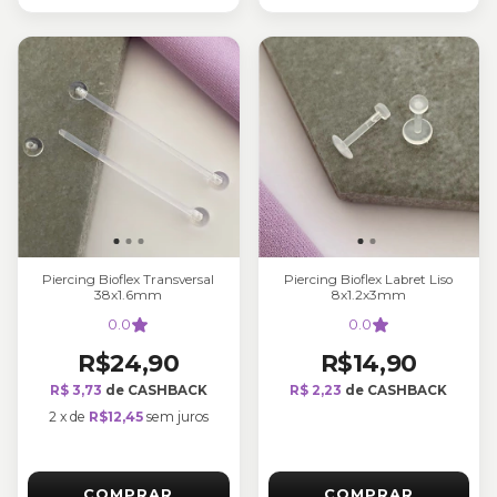
Piercing Bioflex Transversal
Piercing Bioflex Labret Liso
38x1.6mm
8x1.2x3mm
0.0
0.0
R$24,90
R$14,90
R$ 3,73
de CASHBACK
R$ 2,23
de CASHBACK
2
x
de
R$12,45
sem juros
COMPRAR
COMPRAR