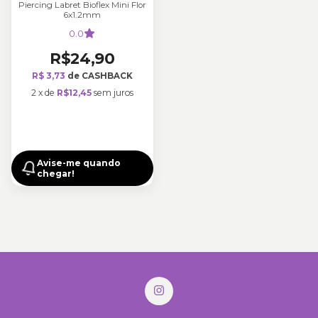
Piercing Labret Bioflex Mini Flor
6x1.2mm
0.0
R$24,90
R$ 3,73
de CASHBACK
2
x
de
R$12,45
sem juros
Avise-me quando
chegar!