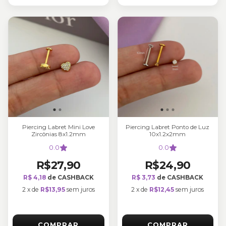
Piercing Labret Mini Love
Piercing Labret Ponto de Luz
Zircônias 8x1.2mm
10x1.2x2mm
0.0
0.0
R$27,90
R$24,90
R$ 4,18
de CASHBACK
R$ 3,73
de CASHBACK
2
x
de
R$13,95
sem juros
2
x
de
R$12,45
sem juros
COMPRAR
COMPRAR