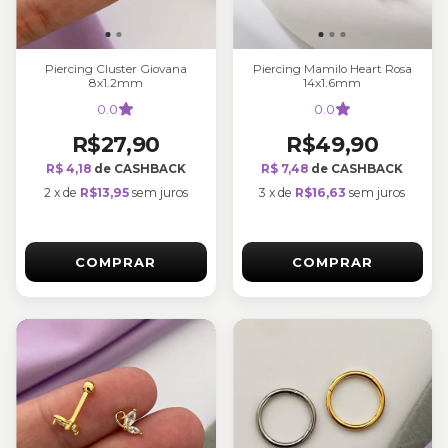
Piercing Cluster Giovana
Piercing Mamilo Heart Rosa
8x1.2mm
14x1.6mm
0.0
0.0
R$27,90
R$49,90
R$ 4,18
de CASHBACK
R$ 7,48
de CASHBACK
2
x
de
R$13,95
sem juros
3
x
de
R$16,63
sem juros
COMPRAR
COMPRAR