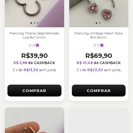
Piercing Titânio Segmentada
Piercing Umbigo Heart Rosa
Lisa 8x1.2mm
8x1.6mm
0.0
0.0
R$39,90
R$69,90
R$ 5,98
de CASHBACK
R$ 10,48
de CASHBACK
3
x
de
R$13,30
sem juros
3
x
de
R$23,30
sem juros
COMPRAR
COMPRAR