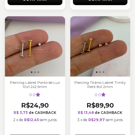
Piercing Labret Ponto de Luz
Piercing Titânio Labret Trinity
10x1.2x2.5mm
Petit 8x1.2mm
0.0
0.0
R$24,90
R$89,90
R$ 3,73
de CASHBACK
R$ 13,48
de CASHBACK
2
x
de
R$12,45
sem juros
3
x
de
R$29,97
sem juros