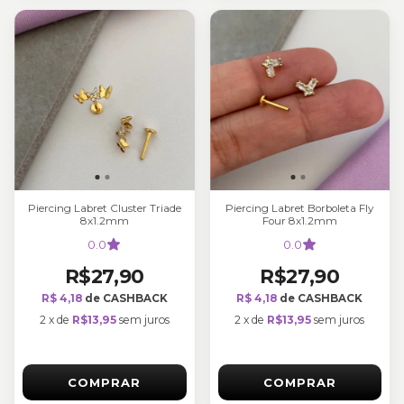
Piercing Labret Cluster Triade
Piercing Labret Borboleta Fly
8x1.2mm
Four 8x1.2mm
0.0
0.0
R$27,90
R$27,90
R$ 4,18
de CASHBACK
R$ 4,18
de CASHBACK
2
x
de
R$13,95
sem juros
2
x
de
R$13,95
sem juros
COMPRAR
COMPRAR