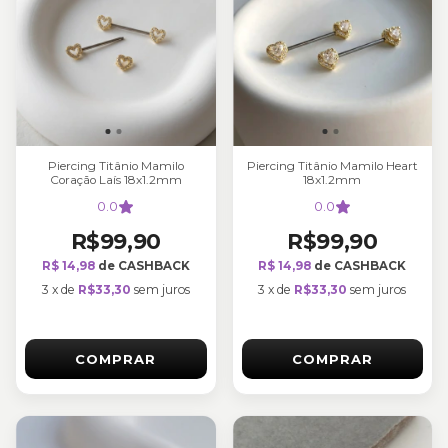
Piercing Titânio Mamilo
Piercing Titânio Mamilo Heart
Coração Laís 18x1.2mm
18x1.2mm
0.0
0.0
R$99,90
R$99,90
R$ 14,98
de CASHBACK
R$ 14,98
de CASHBACK
3
x
de
R$33,30
sem juros
3
x
de
R$33,30
sem juros
COMPRAR
COMPRAR