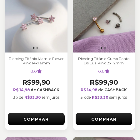
Piercing Titânio Mamilo Flower
Piercing Titânio Curvo Ponto
Pink 14x1.6mm
De Luz Pink 8x1.2mm
0.0
0.0
R$99,90
R$99,90
R$ 14,98
de CASHBACK
R$ 14,98
de CASHBACK
3
x
de
R$33,30
sem juros
3
x
de
R$33,30
sem juros
COMPRAR
COMPRAR