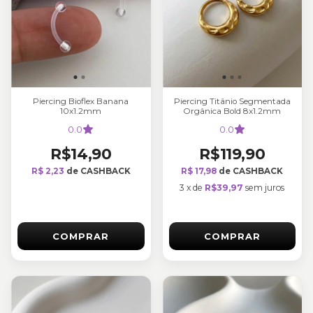
Piercing Bioflex Banana
Piercing Titânio Segmentada
10x1.2mm
Orgânica Bold 8x1.2mm
0.0
0.0
R$14,90
R$119,90
R$ 2,23
de CASHBACK
R$ 17,98
de CASHBACK
3
x
de
R$39,97
sem juros
COMPRAR
COMPRAR