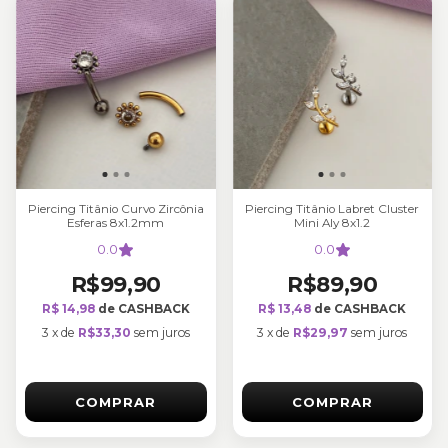
Piercing Titânio Curvo Zircônia
Piercing Titânio Labret Cluster
Esferas 8x1.2mm
Mini Aly 8x1.2
0.0
0.0
R$99,90
R$89,90
R$ 14,98
de CASHBACK
R$ 13,48
de CASHBACK
3
x
de
R$33,30
sem juros
3
x
de
R$29,97
sem juros
COMPRAR
COMPRAR