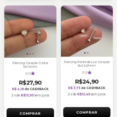
Piercing Ponto de Luz Coração
Piercing Coração Cristal
8x1.2x3mm
6x1.2mm
0.0
0.0
R$24,90
R$27,90
R$ 3,73
de CASHBACK
R$ 4,18
de CASHBACK
2
x
de
R$12,45
sem juros
2
x
de
R$13,95
sem juros
COMPRAR
COMPRAR