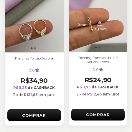
Piercing Ponto de Luz P
Piercing Torção Aurora
8x1.2x2.5mm
0.0
0.0
R$24,90
R$34,90
R$ 3,73
de CASHBACK
R$ 5,23
de CASHBACK
2
x
de
R$12,45
sem juros
3
x
de
R$11,63
sem juros
COMPRAR
COMPRAR