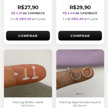
R$27,90
R$29,90
R$ 4,18
de CASHBACK
R$ 4,48
de CASHBACK
2
x
de
R$13,95
sem juros
2
x
de
R$14,95
sem juros
COMPRAR
COMPRAR
Piercing Bioflex Labret
Piercing Segmentada Nautica
6x1.2mm
8x1.2mm