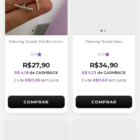
Piercing Cluster Poli 8x1.2mm
Piercing Torção Mary
0.0
0.0
R$27,90
R$34,90
R$ 4,18
de CASHBACK
R$ 5,23
de CASHBACK
2
x
de
R$13,95
sem juros
3
x
de
R$11,63
sem juros
COMPRAR
COMPRAR