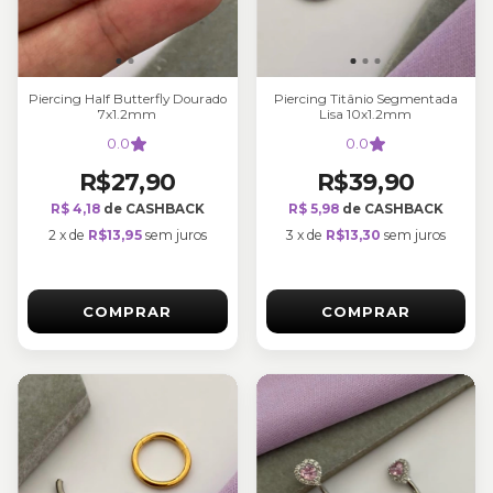
Piercing Half Butterfly Dourado
Piercing Titânio Segmentada
7x1.2mm
Lisa 10x1.2mm
0.0
0.0
R$27,90
R$39,90
R$ 4,18
de CASHBACK
R$ 5,98
de CASHBACK
2
x
de
R$13,95
sem juros
3
x
de
R$13,30
sem juros
COMPRAR
COMPRAR