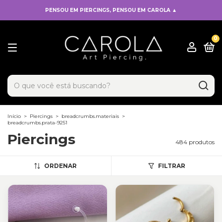
PENSOU EM PIERCINGS, PENSOU EM CAROLA ▲
0
x
Adicionado ao carrinho!
Início
>
Piercings
>
breadcrumbs.materiais
>
breadcrumbs.prata-9251
Piercings
484 produtos
ORDENAR
FILTRAR