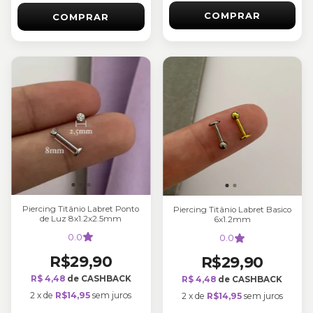
COMPRAR
COMPRAR
Piercing Titânio Labret Ponto
Piercing Titânio Labret Basico
de Luz 8x1.2x2.5mm
6x1.2mm
0.0
0.0
R$29,90
R$29,90
R$ 4,48
de CASHBACK
R$ 4,48
de CASHBACK
2
x
de
R$14,95
sem juros
2
x
de
R$14,95
sem juros