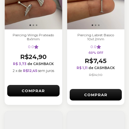
Piercing Wings Prateado
Piercing Labret Basico
8x1mm
10x1.2mm
0.0
0.0
-
50
%
OFF
R$24,90
R$7,45
R$ 3,73
de CASHBACK
R$ 1,11
de CASHBACK
2
x
de
R$12,45
sem juros
R$14,90
COMPRAR
COMPRAR