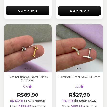
COMPRAR
COMPRAR
Piercing Titânio Labret Trinity
Piercing Cluster New 8x1.2mm
8x1.2mm
0.0
0.0
R$89,90
R$27,90
R$ 13,48
de CASHBACK
R$ 4,18
de CASHBACK
3
x
de
R$29,97
sem juros
2
x
de
R$13,95
sem juros