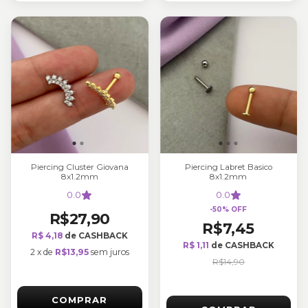
Piercing Cluster Giovana
Piercing Labret Basico
8x1.2mm
8x1.2mm
0.0
0.0
-
50
%
OFF
R$27,90
R$7,45
R$ 4,18
de CASHBACK
R$ 1,11
de CASHBACK
2
x
de
R$13,95
sem juros
R$14,90
COMPRAR