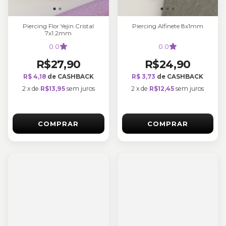
Piercing Flor Yejin Cristal
Piercing Alfinete 8x1mm
7x1.2mm
0.0
0.0
R$27,90
R$24,90
R$ 4,18
de CASHBACK
R$ 3,73
de CASHBACK
2
x
de
R$13,95
sem juros
2
x
de
R$12,45
sem juros
COMPRAR
COMPRAR