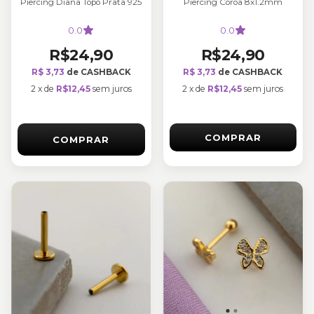
Piercing Diana Topo Prata 925
Piercing Coroa 8x1.2mm
0.0
0.0
R$24,90
R$24,90
R$ 3,73
de CASHBACK
R$ 3,73
de CASHBACK
2
x
de
R$12,45
sem juros
2
x
de
R$12,45
sem juros
COMPRAR