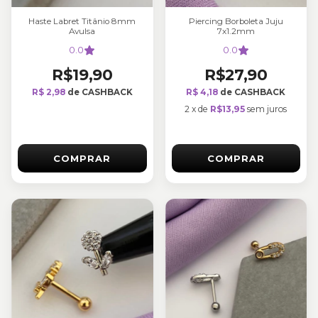
Haste Labret Titânio 8mm
Piercing Borboleta Juju
Avulsa
7x1.2mm
0.0
0.0
R$19,90
R$27,90
R$ 2,98
de CASHBACK
R$ 4,18
de CASHBACK
2
x
de
R$13,95
sem juros
COMPRAR
COMPRAR