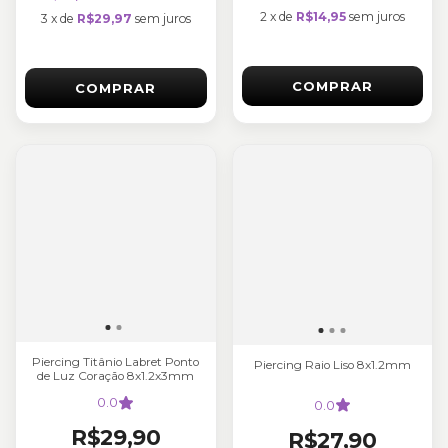
2
x
de
R$14,95
sem juros
3
x
de
R$29,97
sem juros
COMPRAR
COMPRAR
Piercing Titânio Labret Ponto
Piercing Raio Liso 8x1.2mm
de Luz Coração 8x1.2x3mm
0.0
0.0
R$29,90
R$27,90