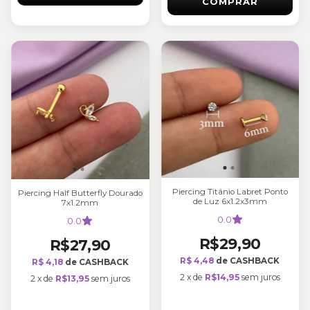
COMPRAR
Piercing Titânio Labret Ponto
Piercing Half Butterfly Dourado
de Luz 6x1.2x3mm
7x1.2mm
0.0
0.0
R$29,90
R$27,90
R$ 4,48
de CASHBACK
R$ 4,18
de CASHBACK
2
x
de
R$14,95
sem juros
2
x
de
R$13,95
sem juros