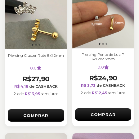
Piercing Ponto de Luz P
Piercing Cluster Rute 8x1.2mm
6x1.2x2.5mm
0.0
0.0
R$24,90
R$27,90
R$ 3,73
de CASHBACK
R$ 4,18
de CASHBACK
2
x
de
R$12,45
sem juros
2
x
de
R$13,95
sem juros
COMPRAR
COMPRAR