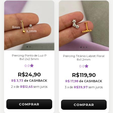
Piercing Ponto de Luz P
Piercing Titânio Labret Floral
8x1.2x2.5mm
8x1.2mm
0.0
0.0
R$24,90
R$119,90
R$ 3,73
de CASHBACK
R$ 17,98
de CASHBACK
2
x
de
R$12,45
sem juros
3
x
de
R$39,97
sem juros
COMPRAR
COMPRAR