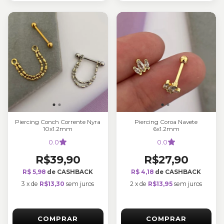
Piercing Conch Corrente Nyra
Piercing Coroa Navete
10x1.2mm
6x1.2mm
0.0
0.0
R$39,90
R$27,90
R$ 5,98
de CASHBACK
R$ 4,18
de CASHBACK
3
x
de
R$13,30
sem juros
2
x
de
R$13,95
sem juros
COMPRAR
COMPRAR