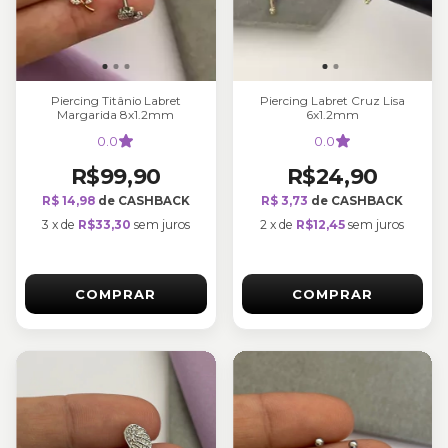
Piercing Titânio Labret
Piercing Labret Cruz Lisa
Margarida 8x1.2mm
6x1.2mm
0.0
0.0
R$99,90
R$24,90
R$ 14,98
de CASHBACK
R$ 3,73
de CASHBACK
3
x
de
R$33,30
sem juros
2
x
de
R$12,45
sem juros
COMPRAR
COMPRAR