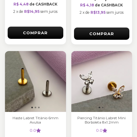
R$ 4,48
de CASHBACK
R$ 4,18
de CASHBACK
2
x
de
R$14,95
sem juros
2
x
de
R$13,95
sem juros
COMPRAR
COMPRAR
Haste Labret Titânio 6mm
Piercing Titânio Labret Mini
Avulsa
Borboleta 8x1.2mm
0.0
0.0