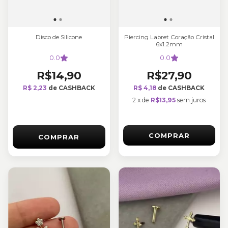
Disco de Silicone
Piercing Labret Coração Cristal
6x1.2mm
0.0
0.0
R$14,90
R$27,90
R$ 2,23
de CASHBACK
R$ 4,18
de CASHBACK
2
x
de
R$13,95
sem juros
COMPRAR