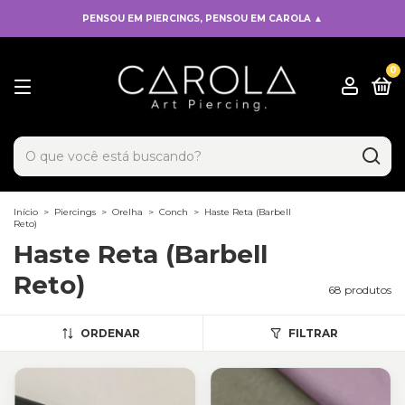
PENSOU EM PIERCINGS, PENSOU EM CAROLA ▲
0
x
Adicionado ao carrinho!
Início
>
Piercings
>
Orelha
>
Conch
>
Haste Reta (Barbell
Reto)
Haste Reta (Barbell
Reto)
68 produtos
ORDENAR
FILTRAR