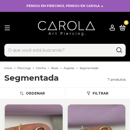
PENSOU EM PIERCINGS, PENSOU EM CAROLA ▲
0
x
Adicionado ao carrinho!
Início
>
Piercings
>
Orelha
>
Rook
>
Argolas
>
Segmentada
Segmentada
7 produtos
ORDENAR
FILTRAR