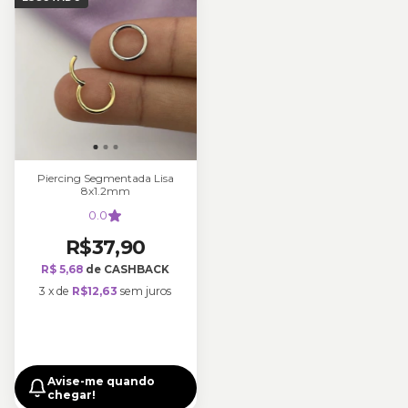
Piercing Segmentada Lisa
8x1.2mm
0.0
R$37,90
R$ 5,68
de CASHBACK
3
x
de
R$12,63
sem juros
Avise-me quando
chegar!