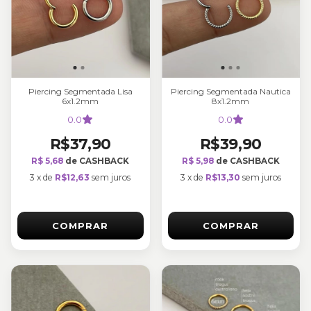
Piercing Segmentada Lisa
Piercing Segmentada Nautica
6x1.2mm
8x1.2mm
0.0
0.0
R$37,90
R$39,90
R$ 5,68
de CASHBACK
R$ 5,98
de CASHBACK
3
x
de
R$12,63
sem juros
3
x
de
R$13,30
sem juros
COMPRAR
COMPRAR