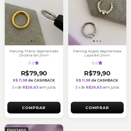
Piercing Titânio Segmentada
Piercing Argola Segmentada
Zirconia 6x1.2mm
Layla 8x1.2mm
0.0
0.0
R$79,90
R$79,90
R$ 11,98
de CASHBACK
R$ 11,98
de CASHBACK
3
x
de
R$26,63
sem juros
3
x
de
R$26,63
sem juros
COMPRAR
COMPRAR
ESGOTADO