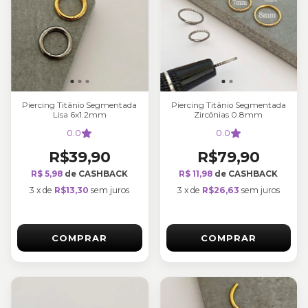
Piercing Titânio Segmentada
Piercing Titânio Segmentada
Lisa 6x1.2mm
Zircônias 0.8mm
0.0
0.0
R$39,90
R$79,90
R$ 5,98
de CASHBACK
R$ 11,98
de CASHBACK
3
x
de
R$13,30
sem juros
3
x
de
R$26,63
sem juros
COMPRAR
COMPRAR