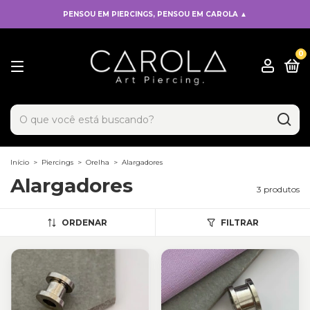
PENSOU EM PIERCINGS, PENSOU EM CAROLA ▲
0
x
Adicionado ao carrinho!
Início
>
Piercings
>
Orelha
>
Alargadores
Alargadores
3 produtos
ORDENAR
FILTRAR