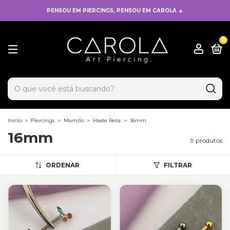
PENSOU EM PIERCINGS, PENSOU EM CAROLA ▲
0
x
Adicionado ao carrinho!
Início
>
Piercings
>
Mamilo
>
Haste Reta
>
16mm
16mm
9 produtos
ORDENAR
FILTRAR