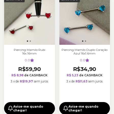
Piercing Mamilo Rubi
Piercing Mamilo Duplo Coração
16x.16mm
Azul 16x1.6mm
0.0
0.0
R$59,90
R$34,90
R$ 8,98
de CASHBACK
R$ 5,23
de CASHBACK
3
x
de
R$19,97
sem juros
3
x
de
R$11,63
sem juros
Avise-me quando
Avise-me quando
chegar!
chegar!