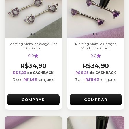
Piercing Mamilo Savage Lilac
Piercing Mamilo Coração
16x1.6mm
Violeta 16x1.6mm
0.0
0.0
R$34,90
R$34,90
R$ 5,23
de CASHBACK
R$ 5,23
de CASHBACK
3
x
de
R$11,63
sem juros
3
x
de
R$11,63
sem juros
COMPRAR
COMPRAR