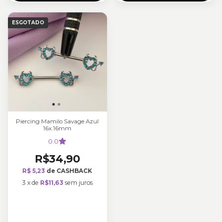
ESGOTADO
Piercing Mamilo Savage Azul
16x.16mm
0.0
R$34,90
R$ 5,23
de CASHBACK
3
x
de
R$11,63
sem juros