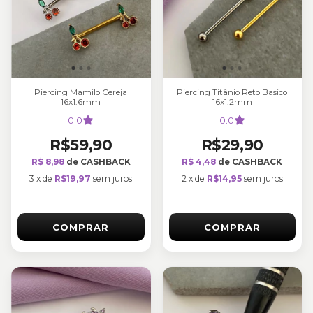
Piercing Mamilo Cereja
Piercing Titânio Reto Basico
16x1.6mm
16x1.2mm
0.0
0.0
R$59,90
R$29,90
R$ 8,98
de CASHBACK
R$ 4,48
de CASHBACK
3
x
de
R$19,97
sem juros
2
x
de
R$14,95
sem juros
COMPRAR
COMPRAR