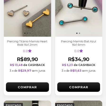
Piercing Titânio Mamilo Heart
Piercing Mamilo Ball Azul
Bold 16x1.2mm
16x1.6mm
0.0
0.0
R$89,90
R$34,90
R$ 13,48
de CASHBACK
R$ 5,23
de CASHBACK
3
x
de
R$29,97
sem juros
3
x
de
R$11,63
sem juros
COMPRAR
COMPRAR
ESGOTADO
ESGOTADO