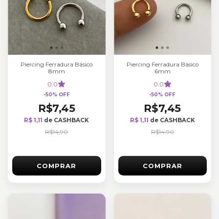
Piercing Ferradura Básico
Piercing Ferradura Básico
8mm
6mm
0.0
0.0
-
50
%
OFF
-
50
%
OFF
R$7,45
R$7,45
R$ 1,11
de CASHBACK
R$ 1,11
de CASHBACK
R$14,90
R$14,90
COMPRAR
COMPRAR