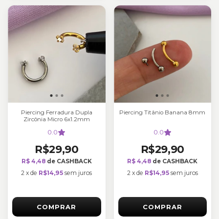
Piercing Ferradura Dupla
Piercing Titânio Banana 8mm
Zircônia Micro 6x1.2mm
0.0
0.0
R$29,90
R$29,90
R$ 4,48
de CASHBACK
R$ 4,48
de CASHBACK
2
x
de
R$14,95
sem juros
2
x
de
R$14,95
sem juros
COMPRAR
COMPRAR