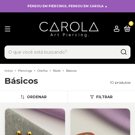
PENSOU EM PIERCINGS, PENSOU EM CAROLA ▲
0
x
Adicionado ao carrinho!
Início
>
Piercings
>
Orelha
>
Rook
>
Básicos
Básicos
10 produtos
ORDENAR
FILTRAR