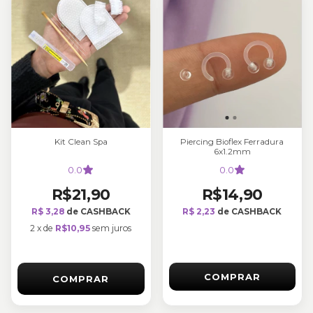
Kit Clean Spa
Piercing Bioflex Ferradura
6x1.2mm
0.0
0.0
R$21,90
R$14,90
R$ 3,28
de CASHBACK
R$ 2,23
de CASHBACK
2
x
de
R$10,95
sem juros
COMPRAR