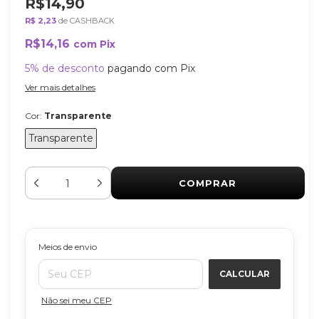
R$14,90
R$ 2,23
de CASHBACK
R$14,16
com
Pix
5% de desconto
pagando com Pix
Ver mais detalhes
Cor:
Transparente
Transparente
ALTERAR CEP
Entregas para o CEP:
Meios de envio
CALCULAR
Não sei meu CEP