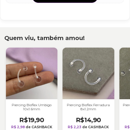
Quem viu, também amou!
Piercing Bioflex Umbigo
Piercing Bioflex Ferradura
Pier
10x1.6mm
8x1.2mm
R$19,90
R$14,90
R$ 2,98
de CASHBACK
R$ 2,23
de CASHBACK
R$