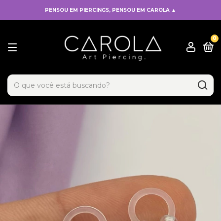
PENSOU EM PIERCINGS, PENSOU EM CAROLA ▲
0
x
Adicionado ao carrinho!