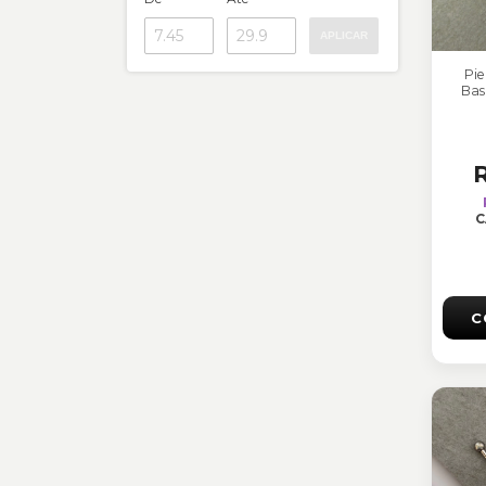
APLICAR
Pie
Bas
C
C