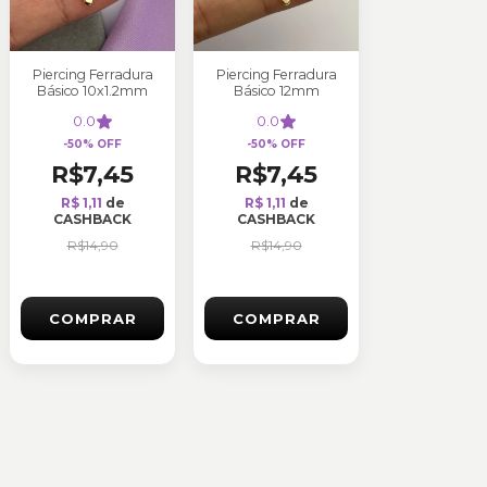
Piercing Ferradura
Piercing Ferradura
Básico 10x1.2mm
Básico 12mm
0.0
0.0
-
50
%
OFF
-
50
%
OFF
R$7,45
R$7,45
R$ 1,11
de
R$ 1,11
de
CASHBACK
CASHBACK
R$14,90
R$14,90
COMPRAR
COMPRAR