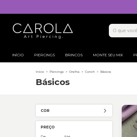
INÍCIO
PIERCINGS
BRINCOS
MONTE SEU MIX
P
Início
>
Piercings
>
Orelha
>
Conch
>
Básicos
Básicos
COR
PREÇO
De
Até