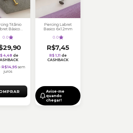
rcing Titânio
Piercing Labret
bret Básico
Basico 6x1.2mm
10x1.2mm
0.0
0.0
$29,90
R$7,45
$ 4,48
de
R$ 1,11
de
ASHBACK
CASHBACK
e
R$14,95
sem
juros
OMPRAR
Avise-me
quando
chegar!