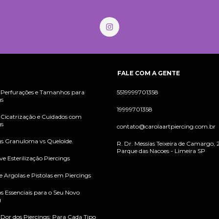
FALE COM A GENTE
 Perfurações e Tamanhos para
5519999701358
gs
19999701358
 Cicatrização e Cuidados com
gs
contato@carolaartpiercing.com.br
gs Granuloma vs Queloide.
R. Dr. Messías Teixeira de Camargo, 2
Parque das Nacoes - Limeira SP
e Esterilização Piercings
e Argolas e Pistolas em Piercings
s Essenciais para o Seu Novo
g
e Dor dos Piercings: Para Cada Tipo