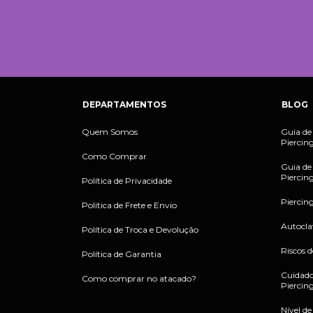
DEPARTAMENTOS
BLOG
Quem Somos
Guia de
Piercin
Como Comprar
Guia de
Piercin
Política de Privacidade
Piercin
Politica de Frete e Envio
Autoclav
Política de Troca e Devolução
Riscos d
Política de Garantia
Cuidado
Como comprar no atacado?
Piercin
Nível d