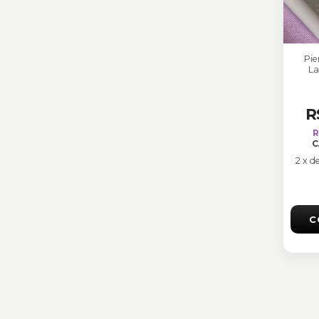
Pie
La
R
R
C
2
x
d
C