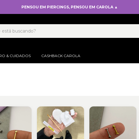
PENSOU EM PIERCINGS, PENSOU EM CAROLA ▲
RO & CUIDADOS
CASHBACK CAROLA