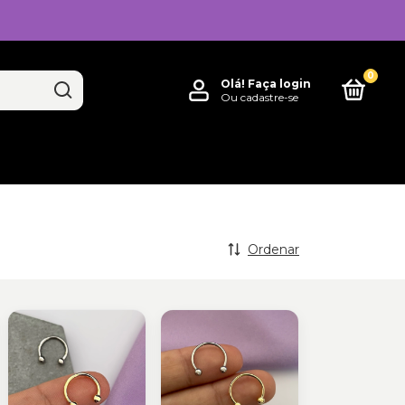
0
Olá!
Faça login
Ou cadastre-se
x
Adicionado ao carrinho!
Ordenar