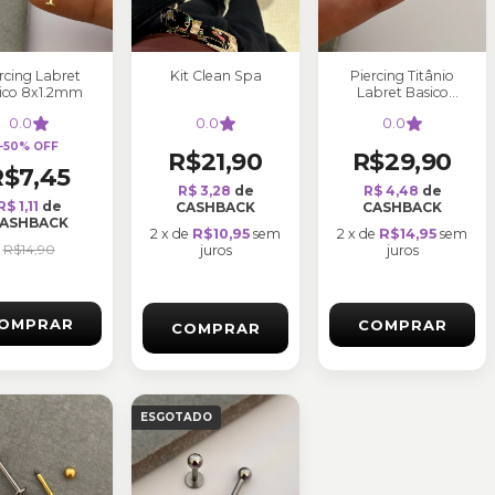
rcing Labret
Kit Clean Spa
Piercing Titânio
ico 8x1.2mm
Labret Basico
6x1.2mm
0.0
0.0
0.0
-
50
%
OFF
R$21,90
R$29,90
R$7,45
R$ 3,28
de
R$ 4,48
de
R$ 1,11
de
CASHBACK
CASHBACK
ASHBACK
2
x
de
R$10,95
sem
2
x
de
R$14,95
sem
R$14,90
juros
juros
OMPRAR
COMPRAR
ESGOTADO